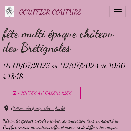
GOUFFIER COUTURE
fête multi époque château
des Brétignoles
Du 01/07/2023
au 02/07/2023
de 10:10
à 18:18
AJOUTER AU CALENDRIER
Château des brétignoles - Anché
Fête multi époques avec de nombreuses animation dont un marché ou
Gouffier couture présentera coiffes et costumes de différentes époques.