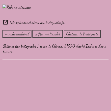
https://www.chateau des bretignoles.fr
marché médiéval
coiffes médiévales
Chateau de Brétignole
Château des brétignoles
1 route de Chinon, 37500 Anché Indre et Loire
France