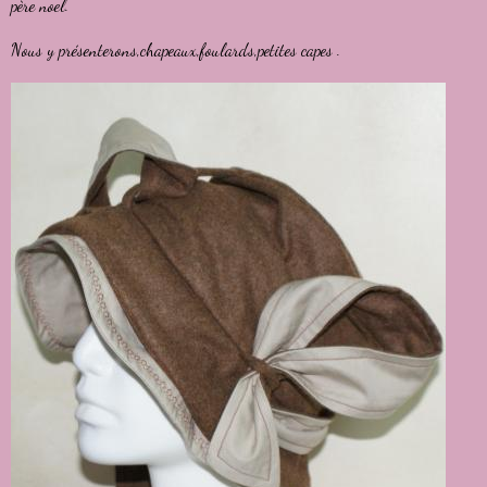
père noel.
Nous y présenterons,chapeaux,foulards,petites capes .