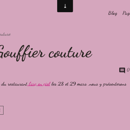
Blog
Page
outure
ouffier couture
0
e du restaurant
l'arc en ciel
les 28 et 29 mars ,nous y présenterons
t